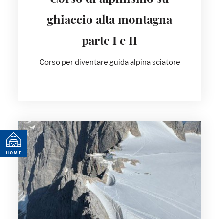
Corso di alpinismo su
ghiaccio alta montagna
parte I e II
Corso per diventare guida alpina sciatore
PAGE
HOME