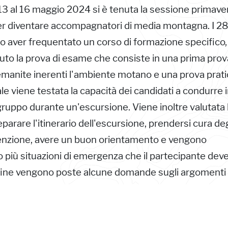
 13 al 16 maggio 2024 si è tenuta la sessione primaver
er diventare accompagnatori di media montagna. I 2
po aver frequentato un corso di formazione specifico,
to la prova di esame che consiste in una prima prov
temanite inerenti l'ambiente motano e una prova prati
le viene testata la capacità dei candidati a condurre 
ruppo durante un'escursione. Viene inoltre valutata 
eparare l'itinerario dell'escursione, prendersi cura deg
tenzione, avere un buon orientamento e vengono
 più situazioni di emergenza che il partecipante dev
nfine vengono poste alcune domande sugli argomenti
forma di esame orale.
a sessione d'esame 26 concorrenti sono risultati id