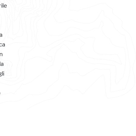
ile
8
a
ca
in
la
li
e
onei