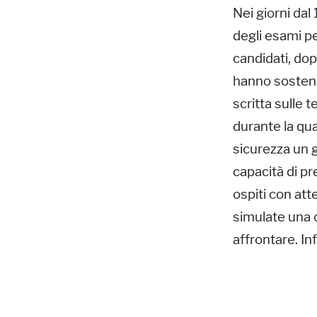
Nei giorni dal
degli esami p
candidati, do
hanno sostenu
scritta sulle 
durante la qua
sicurezza un g
capacità di pr
ospiti con at
simulate una o
affrontare. I
teorici sotto 
Durante quest