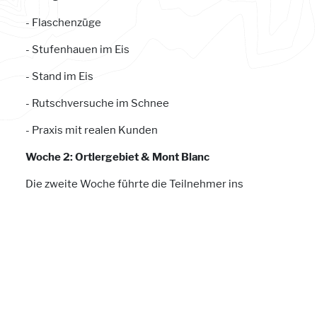
- Flaschenzüge
- Stufenhauen im Eis
- Stand im Eis
- Rutschversuche im Schnee
- Praxis mit realen Kunden
Woche 2: Ortlergebiet & Mont Blanc
Die zweite Woche führte die Teilnehmer ins
Ortlergebiet und zum Mont Blanc. Hier wurden
mehrere Touren, sowie klassische Hochtouren,
unternommen. Die behandelten Themen umfassten:
- Spaltenbergung und Selbstrettungstechniken
- Gletscherarten und Spaltenbildung
- Gefahrenzonen