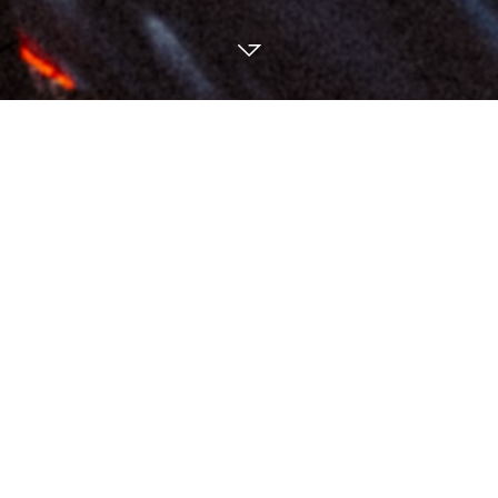
BERGLEIDENSCHAFT FÖRDERN
Die Arbeit der
Landesberufskammer
und des
Verbandes der Südtiroler Berg- und Skiführer
, ihre
Arbeit für die Förderung der Bergleidenschaft, für
mehr Sicherheit am Berg, für die Erhaltung der
Wildnis, für den Schutz des Bergführerberufs – all
diese Arbeit kostet. Damit die Bergführer sie leisten