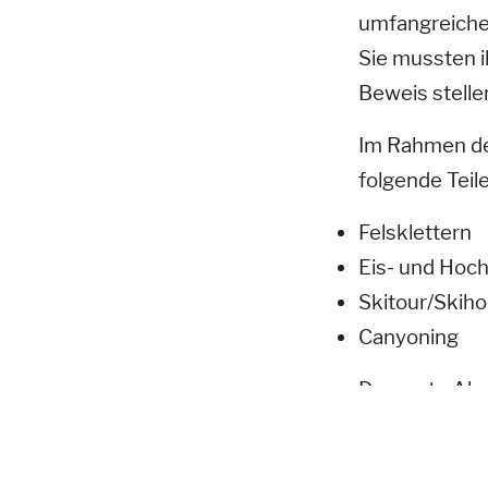
umfangreiches
Sie mussten i
Beweis stelle
Im Rahmen de
folgende Tei
Felsklettern
Eis- und Hoc
Skitour/Skih
Canyoning
Der erste Abs
zweite Abschn
Unter streng