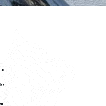
uni
le
in