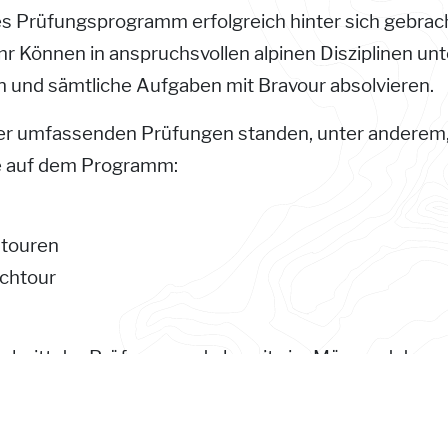
 Prüfungsprogramm erfolgreich hinter sich gebrach
hr Können in anspruchsvollen alpinen Disziplinen unt
n und sämtliche Aufgaben mit Bravour absolvieren.
r umfassenden Prüfungen standen, unter anderem
le auf dem Programm:
htouren
ochtour
chnitt der Prüfung wurde bereits im März und der
itt der Prüfung im Juni dieses Jahres durchgeführt.
en Bewertungsmaßstäben zeigten die Anwärter dort