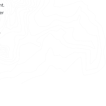
t.
er
,