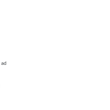
e ad
;
i