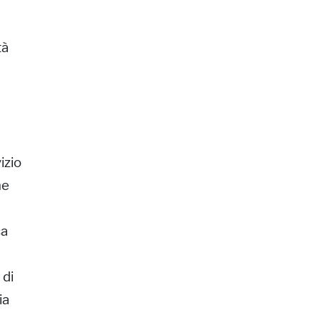
tà
izio
he
ca
 di
ia