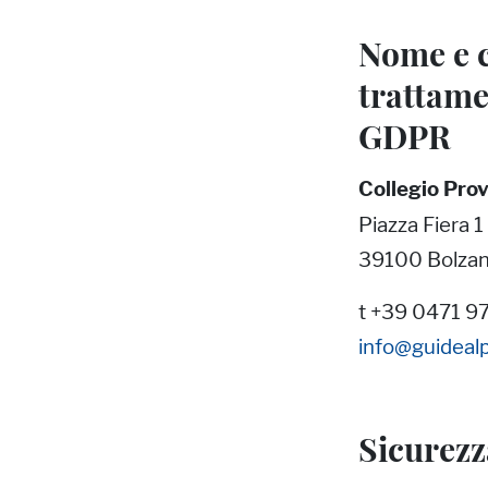
Nome e c
trattamen
GDPR
Collegio Prov
Piazza Fiera 1
39100 Bolzan
t +39 0471 9
info@guidealp
Sicurezz