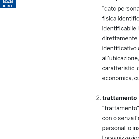
PAGE
HOME
"dato persona
fisica identifi
identificabile
direttamente 
identificativo
all'ubicazione
caratteristici 
economica, cul
trattamento
"trattamento"
con o senza l'
personali o ins
l'organizzazio