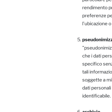
rendimento pro
preferenze pers
l'ubicazione o
pseudonimiz
"pseudonimizza
che i dati per
specifico senz
tali informaz
soggette a mis
dati personali
identificabile.
archivio