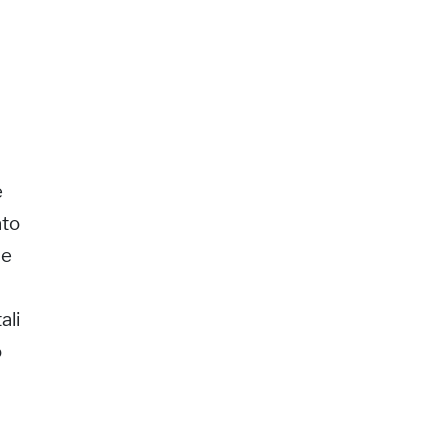
e
ato
he
ali
o