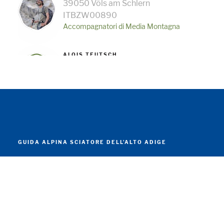
39050 Völs am Schlern
ITBZW00890
Accompagnatori di Media Montagna
ALOIS TEUTSCH
39044 Neumarkt
ITBZW00018
Accompagnatori di Media Montagna
MEINHARD ERLACHER
39030 Enneberg
ITBZW00533
GUIDA ALPINA SCIATORE DELL'ALTO ADIGE
Accompagnatori di Media Montagna
KARL PUTZER
39042 Brixen
ITBZW00881
Accompagnatori di Media Montagna