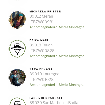
MICHAELA PRISTER
39012 Meran
ITBZW00931
Accompagnatori di Media Montagna
ERIKA MAIR
39018 Terlan
ITBZW00828
Accompagnatori di Media Montagna
SARA PENASA
39040 Lauregno
ITBZW01028
Accompagnatori di Media Montagna
FABRIZIO DRAGOSEI
39030 San Martino in Badia