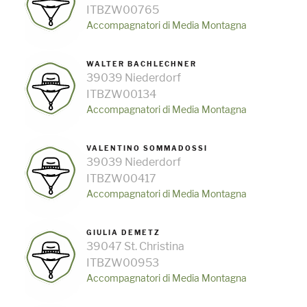
GUIDE ALPINE SCIATORI
ITBZW00765
DELL'ALTO ADIGE
Accompagnatori di Media Montagna
WALTER BACHLECHNER
39039 Niederdorf
ITBZW00134
TROVA UNA GUIDA
Accompagnatori di Media Montagna
VALENTINO SOMMADOSSI
39039 Niederdorf
ITBZW00417
Accompagnatori di Media Montagna
GIULIA DEMETZ
39047 St. Christina
ITBZW00953
Accompagnatori di Media Montagna